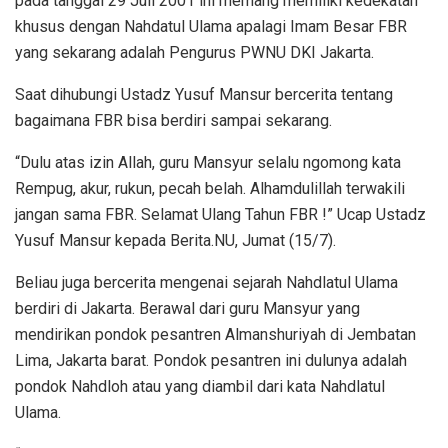
pada tanggal 29 Juli 2001 ini memang memiliki kedekatan
khusus dengan Nahdatul Ulama apalagi Imam Besar FBR
yang sekarang adalah Pengurus PWNU DKI Jakarta.
Saat dihubungi Ustadz Yusuf Mansur bercerita tentang
bagaimana FBR bisa berdiri sampai sekarang.
“Dulu atas izin Allah, guru Mansyur selalu ngomong kata
Rempug, akur, rukun, pecah belah. Alhamdulillah terwakili
jangan sama FBR. Selamat Ulang Tahun FBR !”
Ucap Ustadz
Yusuf Mansur kepada Berita.NU, Jumat (15/7).
Beliau juga bercerita mengenai sejarah Nahdlatul Ulama
berdiri di Jakarta.
Berawal dari guru Mansyur yang
mendirikan pondok pesantren Almanshuriyah di Jembatan
Lima, Jakarta barat.
Pondok pesantren ini dulunya adalah
pondok Nahdloh atau yang diambil dari kata Nahdlatul
Ulama.