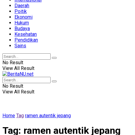
Daerah
Poitik
Ekonomi
Hukum
Budaya
Kesehatan
Pendidikan
Sains
No Result
View All Result
No Result
View All Result
Home
Tag
ramen autentik jepang
Tag:
ramen autentik jepang