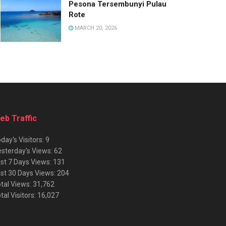
Pesona Tersembunyi Pulau
Rote
MARCH 20, 2026
eb Traffic
day's Visitors:
9
sterday's Views:
62
st 7 Days Views:
131
st 30 Days Views:
204
tal Views:
31,762
tal Visitors:
16,027