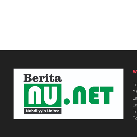
W
To
Ye
La
La
To
To