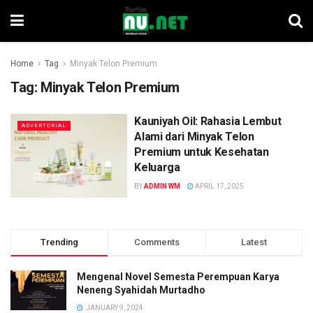
Home
Tag
Minyak Telon Premium
Tag:
Minyak Telon Premium
Kauniyah Oil: Rahasia Lembut
ADVERTORIAL
Alami dari Minyak Telon
Premium untuk Kesehatan
Keluarga
BY
ADMIN WM
APRIL 17, 2025
Trending
Comments
Latest
Mengenal Novel Semesta Perempuan Karya
Neneng Syahidah Murtadho
JANUARY 9, 2024