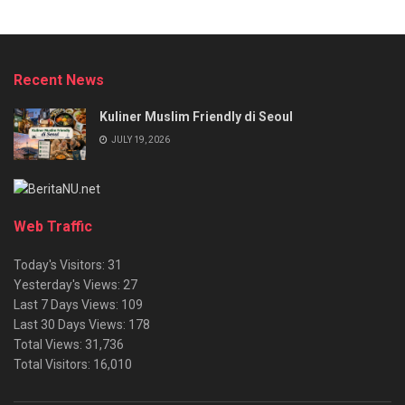
Recent News
Kuliner Muslim Friendly di Seoul
JULY 19, 2026
Web Traffic
Today's Visitors:
31
Yesterday's Views:
27
Last 7 Days Views:
109
Last 30 Days Views:
178
Total Views:
31,736
Total Visitors:
16,010