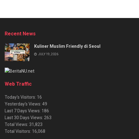
Recent News
Kuliner Muslim Friendly di Seoul
JULY 19, 2026
Web Traffic
Today's Visitors:
16
Yesterday's Views:
49
Last 7 Days Views:
186
Last 30 Days Views:
263
Total Views:
31,823
Total Visitors:
16,068