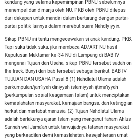
kandung yang selama kepemimpinan PBNU sebelumnya
menempel dan dimanja oleh NU. PKB oleh PBNU dilepas
dari dekapan untuk mandiri dalam bertarung dengan partai-
partai politik lainnya dalam merebut suara Nahdlyiyyin.
Sikap PBNU ini tentu mengecewakan si anak kandung, PKB.
Tapi suka tidak suka, jika membaca AD/ART NU hasil
Keputusan Muktamar ke-34 NU di Lampung di BAB IV
mengenai Tujuan dan Usaha, sikap PBNU tersebut sudah on
the track. Bunyi dari bab tersebut sebagai berikut: BAB IV
TUJUAN DAN USAHA Pasal 8 (1) Nahdlatul Ulama adalah
perkumpulan/jam’iyah diniyyah islamiyyah ijtima’iyyah
(perkumpulan sosial keagamaan Islam) untuk menciptakan
kemaslahatan masyarakat, kemajuan bangsa, dan ketinggian
harkat dan martabat manusia. (2) Tujuan Nahdlatul Ulama
adalah berlakunya ajaran Islam yang menganut faham Ahlus
Sunnah wal Jama’ah untuk terwujudnya tatanan masyarakat
yang berkeadilan demi kemaslahatan, kesejahteraan umat