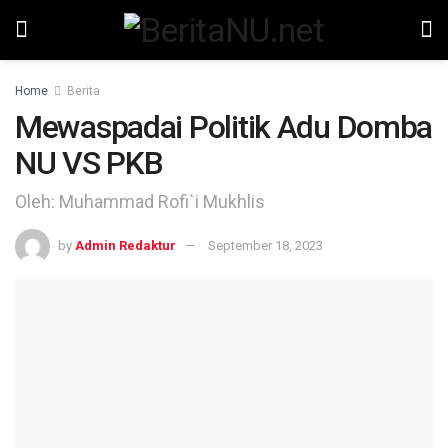
Home
Berita
Mewaspadai Politik Adu Domba
NU VS PKB
Oleh: Muhammad Rofi`i Mukhlis
by
Admin Redaktur
September 18, 2023