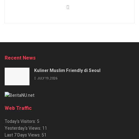
Recent News
Kuliner Muslim Friendly di Seoul
JULY 19, 2026
Web Traffic
Today's Visitors:
5
Yesterday's Views:
11
Last 7 Days Views:
51