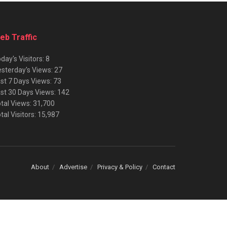
eb Traffic
day's Visitors:
8
sterday's Views:
27
st 7 Days Views:
73
st 30 Days Views:
142
tal Views:
31,700
tal Visitors:
15,987
About
Advertise
Privacy & Policy
Contact