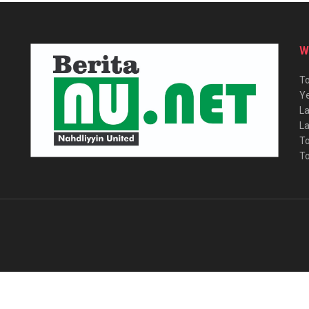
W
To
Ye
La
La
To
To