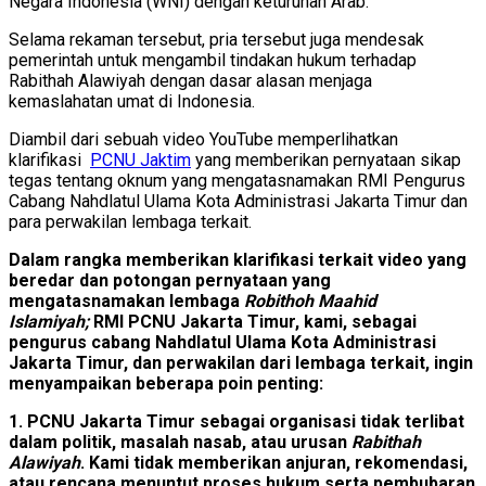
Negara Indonesia (WNI) dengan keturunan Arab.
Selama rekaman tersebut, pria tersebut juga mendesak
pemerintah untuk mengambil tindakan hukum terhadap
Rabithah Alawiyah dengan dasar alasan menjaga
kemaslahatan umat di Indonesia.
Diambil dari sebuah video YouTube memperlihatkan
klarifikasi
PCNU Jaktim
yang memberikan pernyataan sikap
tegas tentang oknum yang mengatasnamakan RMI Pengurus
Cabang Nahdlatul Ulama Kota Administrasi Jakarta Timur dan
para perwakilan lembaga terkait.
Dalam rangka memberikan klarifikasi terkait video yang
beredar dan potongan pernyataan yang
mengatasnamakan lembaga
Robithoh Maahid
Islamiyah;
RMI PCNU Jakarta Timur, kami, sebagai
pengurus cabang Nahdlatul Ulama Kota Administrasi
Jakarta Timur, dan perwakilan dari lembaga terkait, ingin
menyampaikan beberapa poin penting:
1. PCNU Jakarta Timur sebagai organisasi tidak terlibat
dalam politik, masalah nasab, atau urusan
Rabithah
Alawiyah
. Kami tidak memberikan anjuran, rekomendasi,
atau rencana menuntut proses hukum serta pembubaran