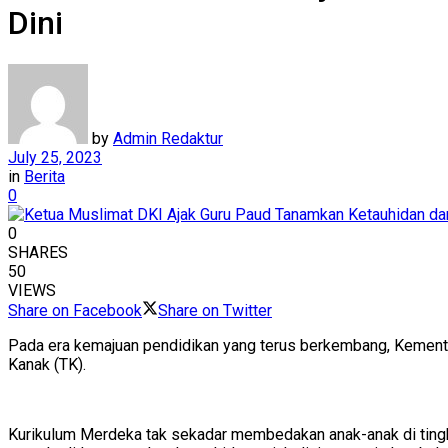
Dini
by
Admin Redaktur
July 25, 2023
in
Berita
0
0
SHARES
50
VIEWS
Share on Facebook
Share on Twitter
Pada era kemajuan pendidikan yang terus berkembang, Kement
Kanak (TK).
Kurikulum Merdeka tak sekadar membedakan anak-anak di tingka