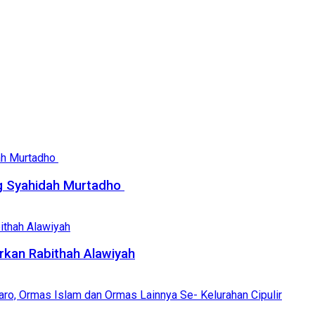
g Syahidah Murtadho
kan Rabithah Alawiyah