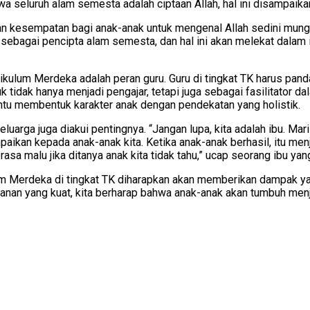
a seluruh alam semesta adalah ciptaan Allah, hal ini disampaik
kesempatan bagi anak-anak untuk mengenal Allah sedini mungkin
sebagai pencipta alam semesta, dan hal ini akan melekat dalam 
kulum Merdeka adalah peran guru. Guru di tingkat TK harus pand
uk tidak hanya menjadi pengajar, tetapi juga sebagai fasilitato
antu membentuk karakter anak dengan pendekatan yang holistik.
eluarga juga diakui pentingnya. “Jangan lupa, kita adalah ibu. M
kan kepada anak-anak kita. Ketika anak-anak berhasil, itu menj
asa malu jika ditanya anak kita tidak tahu,” ucap seorang ibu ya
 Merdeka di tingkat TK diharapkan akan memberikan dampak yan
anan yang kuat, kita berharap bahwa anak-anak akan tumbuh menj