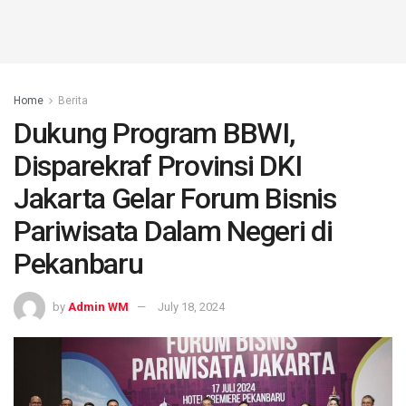
Home
Berita
Dukung Program BBWI,
Disparekraf Provinsi DKI
Jakarta Gelar Forum Bisnis
Pariwisata Dalam Negeri di
Pekanbaru
by
Admin WM
July 18, 2024