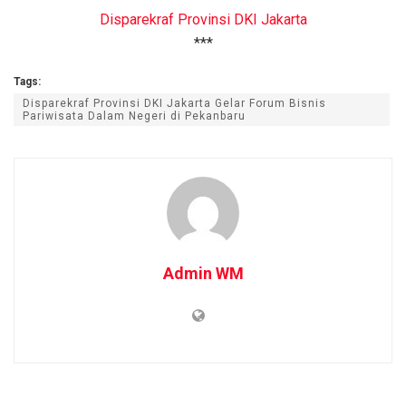
Disparekraf Provinsi DKI Jakarta
***
Tags:
Disparekraf Provinsi DKI Jakarta Gelar Forum Bisnis
Pariwisata Dalam Negeri di Pekanbaru
Admin WM