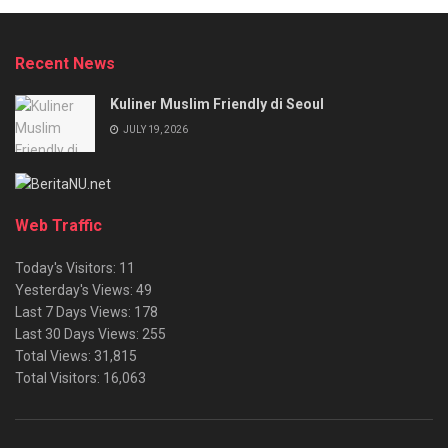
Recent News
Kuliner Muslim Friendly di Seoul
JULY 19, 2026
Web Traffic
Today's Visitors:
11
Yesterday's Views:
49
Last 7 Days Views:
178
Last 30 Days Views:
255
Total Views:
31,815
Total Visitors:
16,063