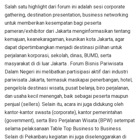
Salah satu highlight dari forum ini adalah sesi corporate
gathering, destination presentation, business networking
untuk memberikan kesempatan bagi peserta
pameran/exhibitor dari Jakarta menginformasikan tentang
kemajuan, keanekaragaman, keunikan kota Jakarta, agar
dapat dipertimbangkan menjadi destinasi pilihan untuk
perjalanan korporasi, sekolah, dinas, BUMD, serta
masyarakat di di luar Jakarta . Forum Bisnis Pariwisata
Dalam Negeri ini melibatkan partisipasi aktif dari industri
pariwisata Jakarta, termasuk maskapai penerbangan, hotel,
pengelola destinasi wisata, pusat belanja, biro perjalanan,
dan usaha kecil menengah, baik sebagai peserta maupun
penjual (sellers). Selain itu, acara ini juga didukung oleh
kantor-kantor swasta (corporate), kantor pemerintahan
(government), serta Biro Perjalanan Wisata (BPW) setempat
selama pelaksanaan Table Top Business to Business.
Selain di Pekanbaru kegiatan ini juga diselenggarakan di