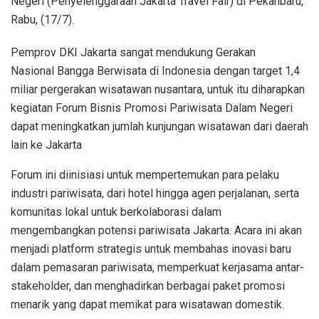
Negeri (Penyelenggaraan Jakarta Travel Fair) di Pekanbaru,
Rabu, (17/7).
Pemprov DKI Jakarta sangat mendukung Gerakan
Nasional Bangga Berwisata di Indonesia dengan target 1,4
miliar pergerakan wisatawan nusantara, untuk itu diharapkan
kegiatan
Forum Bisnis Promosi Pariwisata Dalam Negeri
dapat meningkatkan jumlah kunjungan wisatawan dari daerah
lain ke Jakarta
Forum ini diinisiasi untuk mempertemukan para pelaku
industri pariwisata, dari hotel hingga agen perjalanan, serta
komunitas lokal untuk berkolaborasi dalam
mengembangkan potensi pariwisata Jakarta. Acara ini akan
menjadi platform strategis untuk membahas inovasi baru
dalam pemasaran pariwisata, memperkuat kerjasama antar-
stakeholder, dan menghadirkan berbagai paket promosi
menarik yang dapat memikat para wisatawan domestik.