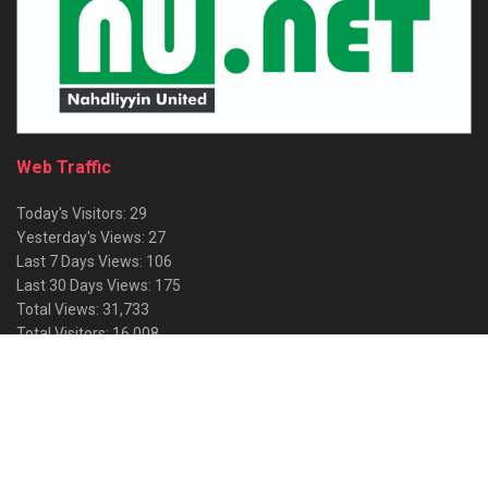
Web Traffic
Today's Visitors:
29
Yesterday's Views:
27
Last 7 Days Views:
106
Last 30 Days Views:
175
Total Views:
31,733
Total Visitors:
16,008
About
Advertise
Privacy & Policy
Contact
© 2026
BeritaNU
- Supprot by JasaWebSEO.com