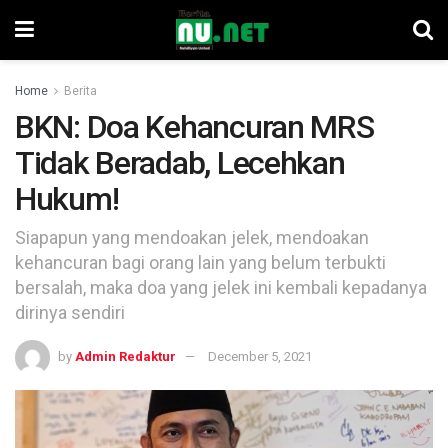
Home
Berita
BKN: Doa Kehancuran MRS
Tidak Beradab, Lecehkan
Hukum!
Siapapun yang mendoakan jelek, mendoakan
kehancuran bagi orang lain yang belum terbukti
bersalah, maka doa yang jelek ini kembali kepadanya
dirinya sendiri
by
Admin Redaktur
December 5, 2021