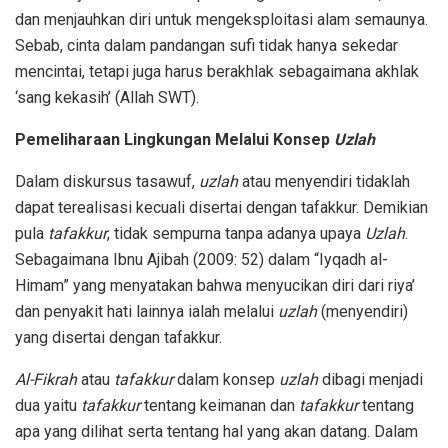
dan menjauhkan diri untuk mengeksploitasi alam semaunya.
Sebab, cinta dalam pandangan sufi tidak hanya sekedar
mencintai, tetapi juga harus berakhlak sebagaimana akhlak
‘sang kekasih’ (Allah SWT).
Pemeliharaan Lingkungan Melalui Konsep
Uzlah
Dalam diskursus tasawuf,
uzlah
atau menyendiri tidaklah
dapat terealisasi kecuali disertai dengan tafakkur. Demikian
pula
tafakkur
, tidak sempurna tanpa adanya upaya
Uzlah
.
Sebagaimana Ibnu Ajibah (2009: 52) dalam “Iyqadh al-
Himam” yang menyatakan bahwa menyucikan diri dari riya’
dan penyakit hati lainnya ialah melalui
uzlah
(menyendiri)
yang disertai dengan tafakkur.
Al-Fikrah
atau
tafakkur
dalam konsep
uzlah
dibagi menjadi
dua yaitu
tafakkur
tentang keimanan dan
tafakkur
tentang
apa yang dilihat serta tentang hal yang akan datang. Dalam