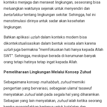
konteks menjaga dan merawat lingkungan, seseorang bisa
meluangkan waktunya sejenak untuk menyendiri dan
bertafakkur
tentang lingkungan sekitar. Sehingga, hal ini
menstimulasi dirinya untuk sadar akan kesehatan
lingkungan.
Bahkan aplikasi
uzlah
dalam konteks modern bisa
dikontekstualisasikan dalam bentuk wisata alam karena
uzlah
juga bermakna “memfokuskan hati hanya kepada Allah
SWT”. Sehingga, meskipun berada di kerumunan banyak
orang tetapi hatinya tetap ingat kepada Allah.
Pemeliharaan Lingkungan Melalui Konsep Zuhud
Sebagaimana konsep
mahabbah
,
zuhud
memiiki
pengertian yang bervariasi, sebagaian ulama’ tasawuf
menyatakan
zuhud
ialah pada segala hal yang diharamkan.
Sebagian yang lain menyatakan,
zuhud
ialah ketika seorang
hamba menginfakkan hartanya untuk keta’atan dan