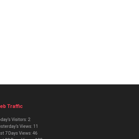
eb Traffic
day's Visitors:
2
sterday's Views:
11
st 7 Days Views:
46