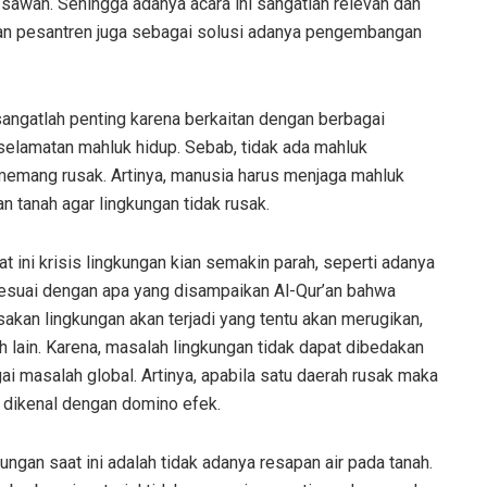
sawah. Sehingga adanya acara ini sangatlah relevan dan
ian pesantren juga sebagai solusi adanya pengembangan
sangatlah penting karena berkaitan dengan berbagai
elamatan mahluk hidup. Sebab, tidak ada mahluk
memang rusak. Artinya, manusia harus menjaga mahluk
an tanah agar lingkungan tidak rusak.
t ini krisis lingkungan kian semakin parah, seperti adanya
sesuai dengan apa yang disampaikan Al-Qur’an bahwa
akan lingkungan akan terjadi yang tentu akan merugikan,
ah lain. Karena, masalah lingkungan tidak dapat dibedakan
ai masalah global. Artinya, apabila satu daerah rusak maka
t dikenal dengan domino efek.
gan saat ini adalah tidak adanya resapan air pada tanah.