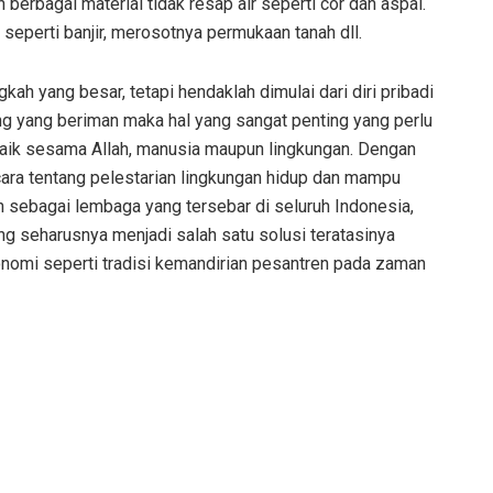
berbagai material tidak resap air seperti cor dan aspal.
 seperti banjir, merosotnya permukaan tanah dll.
kah yang besar, tetapi hendaklah dimulai dari diri pribadi
ng yang beriman maka hal yang sangat penting yang perlu
aik sesama Allah, manusia maupun lingkungan. Dengan
cara tentang pelestarian lingkungan hidup dan mampu
sebagai lembaga yang tersebar di seluruh Indonesia,
 seharusnya menjadi salah satu solusi teratasinya
nomi seperti tradisi kemandirian pesantren pada zaman